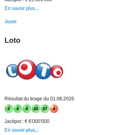
En savoir plus...
Jouer
Loto
Résultat du tirage du 01.08.2026
5
6
8
30
37
4
Jackpot : € 6'000'000
En savoir plus...