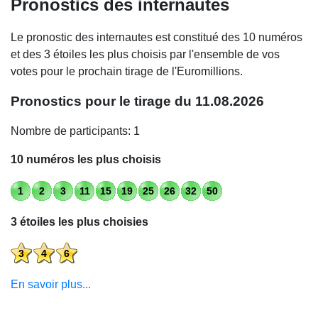
Pronostics des internautes
Le pronostic des internautes est constitué des 10 numéros
et des 3 étoiles les plus choisis par l'ensemble de vos
votes pour le prochain tirage de l'Euromillions.
Pronostics pour le tirage du 11.08.2026
Nombre de participants: 1
10 numéros les plus choisis
1
2
3
11
15
19
25
26
32
50
3 étoiles les plus choisies
3
4
6
En savoir plus...