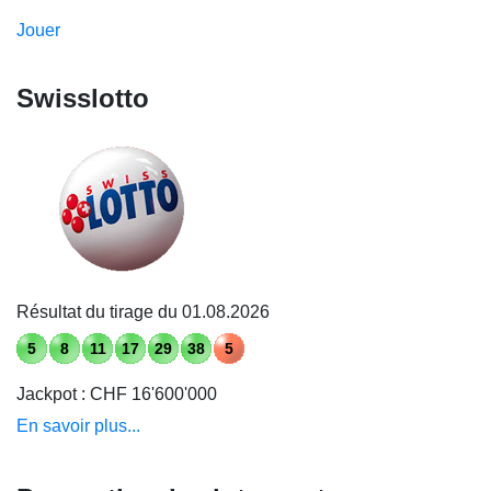
Jouer
Swisslotto
Résultat du tirage du 01.08.2026
5
8
11
17
29
38
5
Jackpot : CHF 16'600'000
En savoir plus...