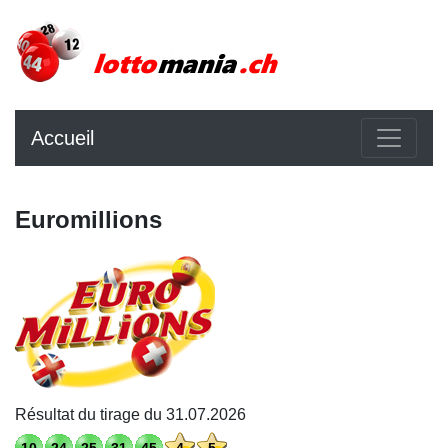
Accueil
Euromillions
Résultat du tirage du 31.07.2026
10
24
25
31
45
4
5