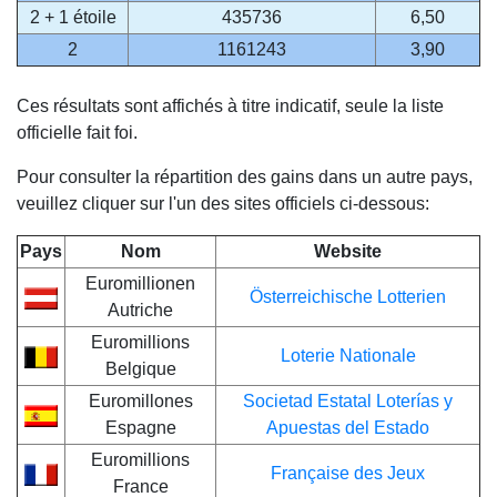
2 + 1 étoile
435736
6,50
2
1161243
3,90
Ces résultats sont affichés à titre indicatif, seule la liste
officielle fait foi.
Pour consulter la répartition des gains dans un autre pays,
veuillez cliquer sur l'un des sites officiels ci-dessous:
Pays
Nom
Website
Euromillionen
Österreichische Lotterien
Autriche
Euromillions
Loterie Nationale
Belgique
Euromillones
Societad Estatal Loterías y
Espagne
Apuestas del Estado
Euromillions
Française des Jeux
France