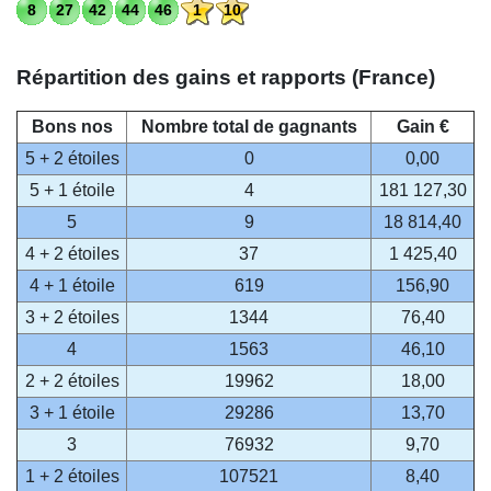
8
27
42
44
46
1
10
Répartition des gains et rapports (France)
Bons nos
Nombre total de gagnants
Gain €
5 + 2 étoiles
0
0,00
5 + 1 étoile
4
181 127,30
5
9
18 814,40
4 + 2 étoiles
37
1 425,40
4 + 1 étoile
619
156,90
3 + 2 étoiles
1344
76,40
4
1563
46,10
2 + 2 étoiles
19962
18,00
3 + 1 étoile
29286
13,70
3
76932
9,70
1 + 2 étoiles
107521
8,40