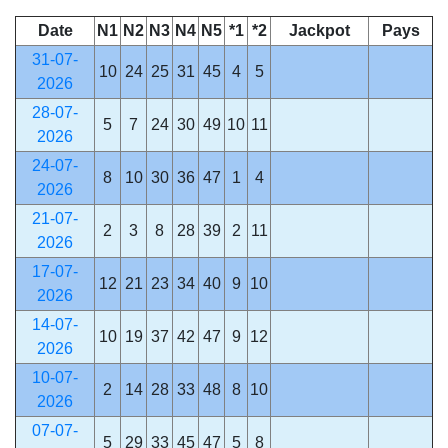
Date
N1
N2
N3
N4
N5
*1
*2
Jackpot
Pays
31-07-
10
24
25
31
45
4
5
2026
28-07-
5
7
24
30
49
10
11
2026
24-07-
8
10
30
36
47
1
4
2026
21-07-
2
3
8
28
39
2
11
2026
17-07-
12
21
23
34
40
9
10
2026
14-07-
10
19
37
42
47
9
12
2026
10-07-
2
14
28
33
48
8
10
2026
07-07-
5
29
33
45
47
5
8