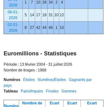
1
7
10
26
34
2
4
2026
06-01-
5
14
17
18
31
10
12
2026
02-01-
8
27
42
44
46
1
10
2026
Euromillions - Statistiques
Période : 13 février 2004 - 31 juillet 2026
Nombre de tirages : 1968
Numéros
Etoiles
Numéros/Etoiles
Gagnants par
pays
Tableau
Pairs/Impairs
Finales
Sommes
Nombre de
Ecart
Ecart
Ecart
Numéro