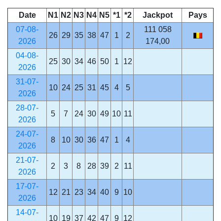
Date
N1
N2
N3
N4
N5
*1
*2
Jackpot
Pays
07-08-
111 058
26
29
35
38
47
1
2
2026
174,00
04-08-
25
30
34
46
50
1
12
2026
31-07-
10
24
25
31
45
4
5
2026
28-07-
5
7
24
30
49
10
11
2026
24-07-
8
10
30
36
47
1
4
2026
21-07-
2
3
8
28
39
2
11
2026
17-07-
12
21
23
34
40
9
10
2026
14-07-
10
19
37
42
47
9
12